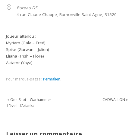
Bureau D5
4 rue Claude Chappe, Ramonville Saint-Agne, 31520
Joueur attendu :
Myriam (Gala – Fred)
Spike (Garwan – Julien)
Eliana (Trish – Flore)
Aktator (Yaya)
Pour marque-pages :
Permalien
.
«
One-Shot – Warhammer –
CADWALLON
»
L’éveil d’Arianka
Laisser un commentaire