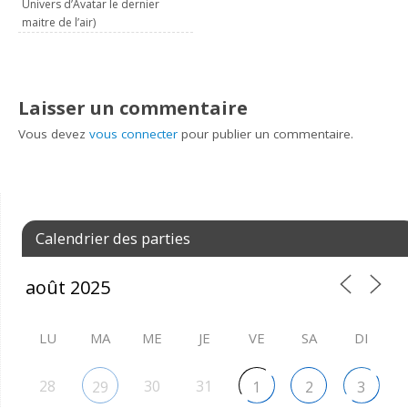
Univers d’Avatar le dernier
maitre de l’air)
Laisser un commentaire
Vous devez
vous connecter
pour publier un commentaire.
Calendrier des parties
LU
MA
ME
JE
VE
SA
DI
28
30
31
29
1
2
3