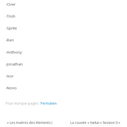
-Over
-Trish
-Sprite
-Ben
-Anthony
-Jonathan
-Ixor
-Nono
Pour marque-pages :
Permalien
.
«
Les maitres des élements (
La couvée « Isekai » Session 0
»